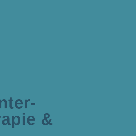
nter­
rapie &